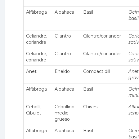
Alfàbrega
Albahaca
Basil
Oci
basi
Celiandre,
Cilantro
Cilantro/coriander
Cor
coriandre
sati
Celiandre,
Cilantro
Cilantro/coriander
Cor
coriandre
sati
Anet
Eneldo
Compact dill
Ane
grav
Alfàbrega
Albahaca
Basil
Oci
min
Cebollí,
Cebollino
Chives
Alli
Cibulet
medio
sch
grueso
Alfàbrega
Albahaca
Basil
Oci
basi