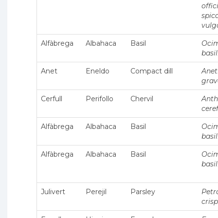
offic
spica
vulg
Alfàbrega
Albahaca
Basil
Oci
basi
Anet
Eneldo
Compact dill
Ane
grav
Cerfull
Perifollo
Chervil
Anth
cere
Alfàbrega
Albahaca
Basil
Oci
basi
Alfàbrega
Albahaca
Basil
Oci
basi
Julivert
Perejil
Parsley
Petr
cris