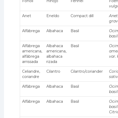
Fonoll
Hinojo
Fennel
Foen
vulg
Anet
Eneldo
Compact dill
Ane
grav
Alfàbrega
Albahaca
Basil
Oci
basi
Alfàbrega
Albahaca
Basil
Oci
americana,
americana,
ame
alfàbrega
albahaca
var.
arrissada
rizada
Celiandre,
Cilantro
Cilantro/coriander
Cor
coriandre
sati
Alfàbrega
Albahaca
Basil
Oci
basi
Alfàbrega
Albahaca
Basil
Oci
basi
Citr