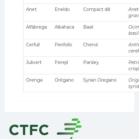
Anet
Eneldo
Compact dill
Ane
grav
Alfàbrega
Albahaca
Basil
Oci
basi
Cerfull
Perifollo
Chervil
Anth
cere
Julivert
Perejil
Parsley
Petr
cris
Orenga
Orégano
Syrian Oregano
Ori
syri