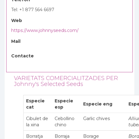
Tel: +1 877 564 6697
Web
https://www.johnnyseeds.com/
Mail
Contacte
VARIETATS COMERCIALITZADES PER
Johnny's Selected Seeds
Especie
Especie
Especie eng
Espe
cat
esp
Cibulet de
Cebollino
Garlic chives
Alli
la xina
chino
tub
Borratja
Borraja
Borage
Bor