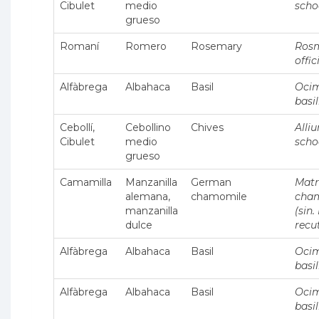
Cibulet
medio
sch
grueso
Romaní
Romero
Rosemary
Rosm
offic
Alfàbrega
Albahaca
Basil
Oci
basi
Cebollí,
Cebollino
Chives
Alli
Cibulet
medio
sch
grueso
Camamilla
Manzanilla
German
Matr
alemana,
chamomile
cha
manzanilla
(sin.
dulce
recut
Alfàbrega
Albahaca
Basil
Oci
basi
Alfàbrega
Albahaca
Basil
Oci
basi