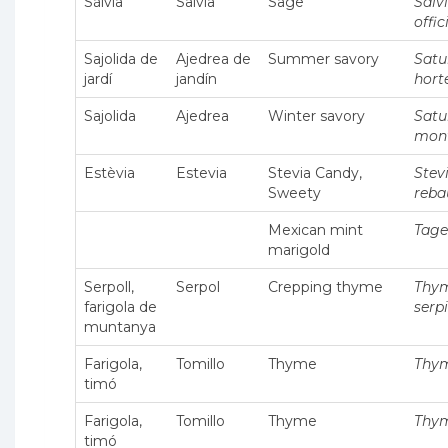
Sàlvia
Salvia
Sage
Salv
offic
Sajolida de
Ajedrea de
Summer savory
Satu
jardí
jandín
hort
Sajolida
Ajedrea
Winter savory
Satu
mon
Estèvia
Estevia
Stevia Candy,
Stev
Sweety
reba
Mexican mint
Tage
marigold
Serpoll,
Serpol
Crepping thyme
Thy
farigola de
serp
muntanya
Farigola,
Tomillo
Thyme
Thy
timó
Farigola,
Tomillo
Thyme
Thy
timó