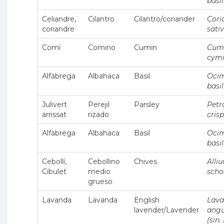
basi
Celiandre,
Cilantro
Cilantro/coriander
Cor
coriandre
sati
Comí
Comino
Cumin
Cum
cym
Alfàbrega
Albahaca
Basil
Oci
basi
Julivert
Perejil
Parsley
Petr
arrissat
rizado
cris
Alfàbrega
Albahaca
Basil
Oci
basi
Cebollí,
Cebollino
Chives
Alli
Cibulet
medio
sch
grueso
Lavanda
Lavanda
English
Lava
lavender/Lavender
angu
(sin. 