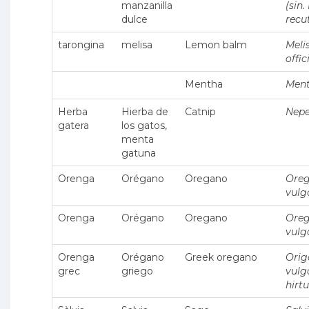
manzanilla
(sin.
dulce
recut
tarongina
melisa
Lemon balm
Meli
offic
Mentha
Ment
Herba
Hierba de
Catnip
Nepe
gatera
los gatos,
menta
gatuna
Orenga
Orégano
Oregano
Ore
vulg
Orenga
Orégano
Oregano
Ore
vulg
Orenga
Orégano
Greek oregano
Ori
grec
griego
vulg
hirt