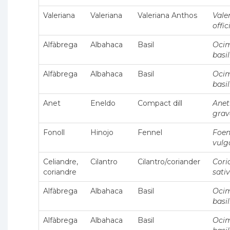
Valeriana
Valeriana
Valeriana Anthos
Vale
offic
Alfàbrega
Albahaca
Basil
Oci
basi
Alfàbrega
Albahaca
Basil
Oci
basi
Anet
Eneldo
Compact dill
Ane
grav
Fonoll
Hinojo
Fennel
Foen
vulg
Celiandre,
Cilantro
Cilantro/coriander
Cor
coriandre
sati
Alfàbrega
Albahaca
Basil
Oci
basi
Alfàbrega
Albahaca
Basil
Oci