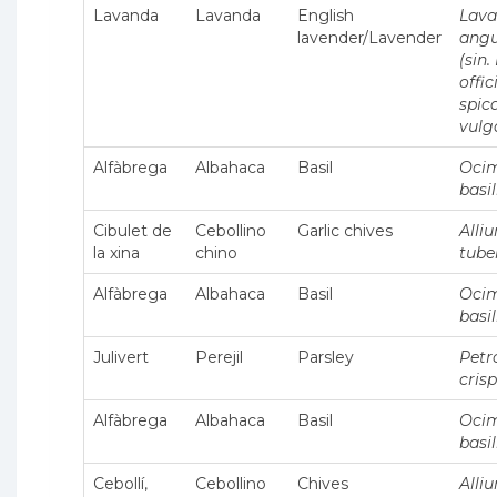
Lavanda
Lavanda
English
Lava
lavender/Lavender
angu
(sin. 
offic
spica
vulg
Alfàbrega
Albahaca
Basil
Oci
basi
Cibulet de
Cebollino
Garlic chives
Alli
la xina
chino
tub
Alfàbrega
Albahaca
Basil
Oci
basi
Julivert
Perejil
Parsley
Petr
cris
Alfàbrega
Albahaca
Basil
Oci
basi
Cebollí,
Cebollino
Chives
Alli