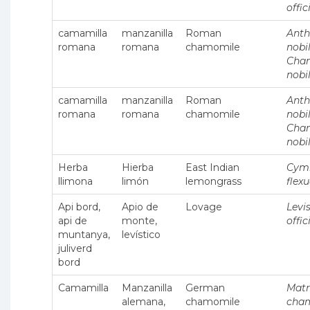
offic
camamilla
manzanilla
Roman
Anth
romana
romana
chamomile
nobil
Cha
nobi
camamilla
manzanilla
Roman
Anth
romana
romana
chamomile
nobil
Cha
nobi
Herba
Hierba
East Indian
Cym
llimona
limón
lemongrass
flex
Api bord,
Apio de
Lovage
Levi
api de
monte,
offic
muntanya,
levístico
juliverd
bord
Camamilla
Manzanilla
German
Matr
alemana,
chamomile
cha