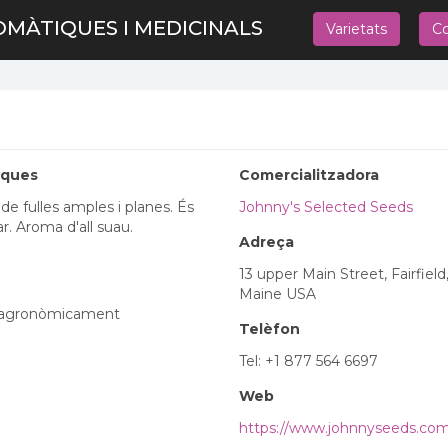
OMÀTIQUES I MEDICINALS
Varietats
Co
iques
Comercialitzadora
de fulles amples i planes. És
Johnny's Selected Seeds
tar. Aroma d'all suau.
Adreça
13 upper Main Street, Fairfiel
Maine USA
a agronòmicament
Telèfon
Tel: +1 877 564 6697
Web
https://www.johnnyseeds.co