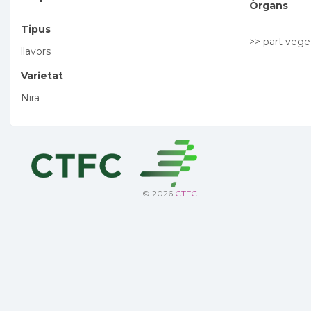
Òrgans
Tipus
>> part vege
llavors
Varietat
Nira
© 2026
CTFC