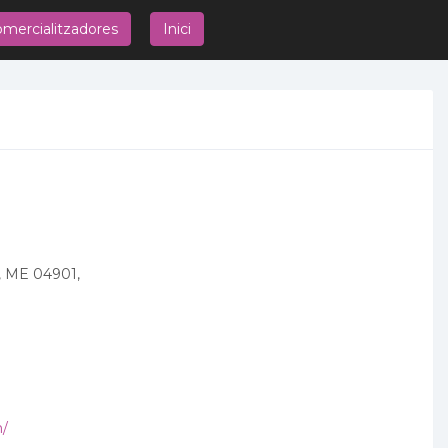
mercialitzadores
Inici
d, ME 04901,
m/