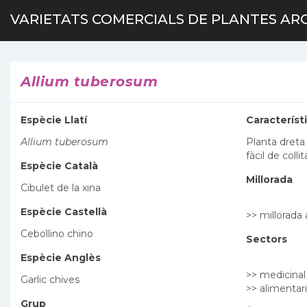
VARIETATS COMERCIALS DE PLANTES AR
Allium tuberosum
Espècie Llatí
Característ
Allium tuberosum
Planta dreta 
fàcil de colli
Espècie Català
Millorada
Cibulet de la xina
Espècie Castellà
>> millorad
Cebollino chino
Sectors
Espècie Anglès
>> medicinal
Garlic chives
>> alimentari
Grup