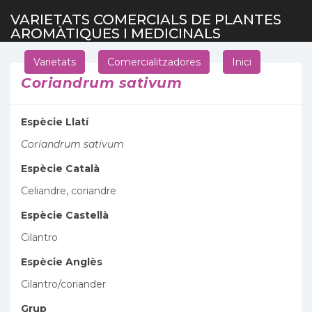
VARIETATS COMERCIALS DE PLANTES
AROMÀTIQUES I MEDICINALS
Varietats
Comercialitzadores
Inici
Coriandrum sativum
Espècie Llatí
Coriandrum sativum
Espècie Català
Celiandre, coriandre
Espècie Castellà
Cilantro
Espècie Anglès
Cilantro/coriander
Grup