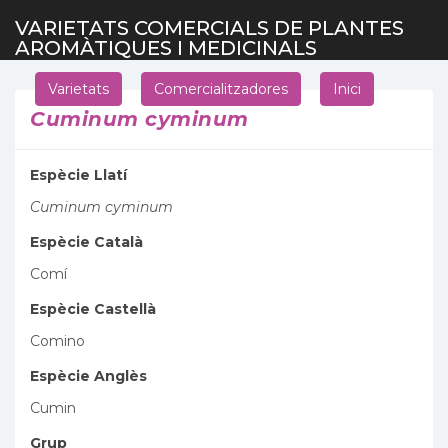
VARIETATS COMERCIALS DE PLANTES
AROMÀTIQUES I MEDICINALS
Varietats
Comercialitzadores
Inici
Cuminum cyminum
Espècie Llatí
Cuminum cyminum
Espècie Català
Comí
Espècie Castellà
Comino
Espècie Anglès
Cumin
Grup