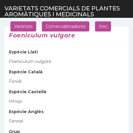
VARIETATS COMERCIALS DE PLANTES
AROMÀTIQUES I MEDICINALS
Varietats
Comercialitzadores
Inici
Foeniculum vulgare
Espècie Llatí
Foeniculum vulgare
Espècie Català
Fonoll
Espècie Castellà
Hinojo
Espècie Anglès
Fennel
Grup