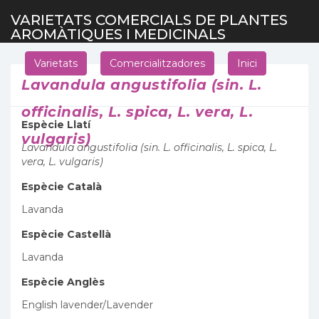
VARIETATS COMERCIALS DE PLANTES
AROMÀTIQUES I MEDICINALS
Varietats
Comercialitzadores
Inici
Lavandula angustifolia (sin. L.
officinalis, L. spica, L. vera, L.
Espècie Llatí
vulgaris)
Lavandula angustifolia (sin. L. officinalis, L. spica, L.
vera, L. vulgaris)
Espècie Català
Lavanda
Espècie Castellà
Lavanda
Espècie Anglès
English lavender/Lavender