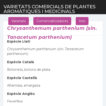
VARIETATS COMERCIALS DE PLANTES
AROMÀTIQUES I MEDICINALS
Varietats
Comercialitzadores
Inici
Chrysanthemum parthenium (sin.
Tanacetum parthenium)
Espècie Llatí
Chrysanthemum parthenium (sin. Tanacetum
parthenium)
Espècie Català
Botonets, botons de plata
Espècie Castellà
Altamisia, amargaza
Espècie Anglès
Feverfew