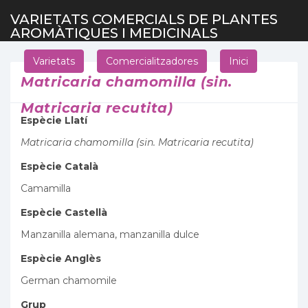
VARIETATS COMERCIALS DE PLANTES
AROMÀTIQUES I MEDICINALS
Varietats
Comercialitzadores
Inici
Matricaria chamomilla (sin.
Matricaria recutita)
Espècie Llatí
Matricaria chamomilla (sin. Matricaria recutita)
Espècie Català
Camamilla
Espècie Castellà
Manzanilla alemana, manzanilla dulce
Espècie Anglès
German chamomile
Grup