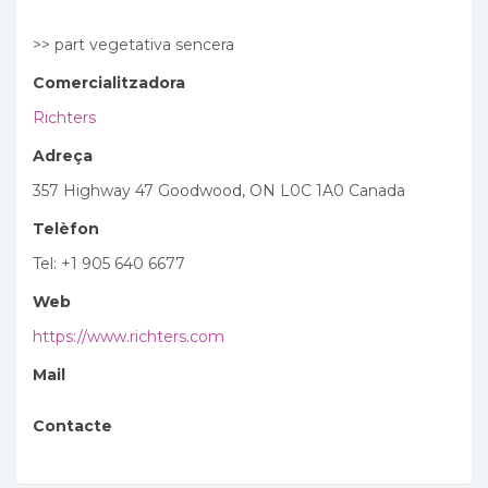
>> part vegetativa sencera
Comercialitzadora
Richters
Adreça
357 Highway 47 Goodwood, ON L0C 1A0 Canada
Telèfon
Tel: +1 905 640 6677
Web
https://www.richters.com
Mail
Contacte