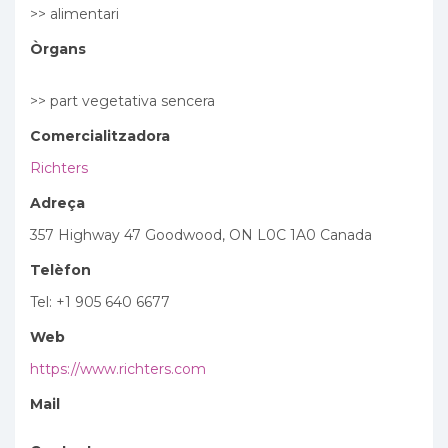
>> alimentari
Òrgans
>> part vegetativa sencera
Comercialitzadora
Richters
Adreça
357 Highway 47 Goodwood, ON L0C 1A0 Canada
Telèfon
Tel: +1 905 640 6677
Web
https://www.richters.com
Mail