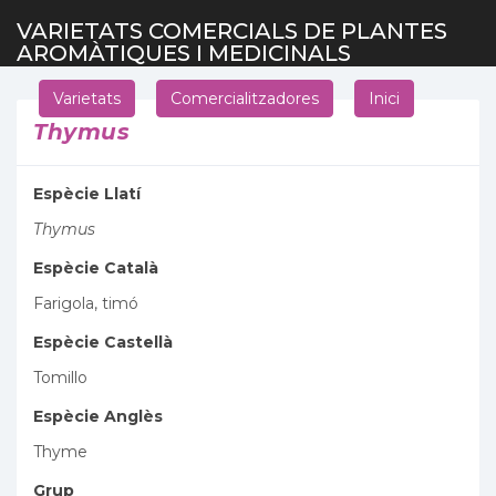
VARIETATS COMERCIALS DE PLANTES
AROMÀTIQUES I MEDICINALS
Varietats
Comercialitzadores
Inici
Thymus
Espècie Llatí
Thymus
Espècie Català
Farigola, timó
Espècie Castellà
Tomillo
Espècie Anglès
Thyme
Grup