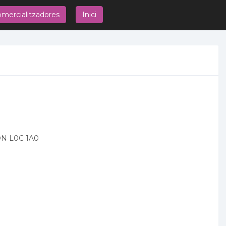
mercialitzadores
Inici
ON L0C 1A0