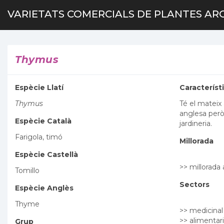
VARIETATS COMERCIALS DE PLANTES AR
Thymus
Espècie Llatí
Característ
Thymus
Té el mateix 
anglesa però
Espècie Català
jardineria.
Farigola, timó
Millorada
Espècie Castellà
>> millorad
Tomillo
Sectors
Espècie Anglès
Thyme
>> medicinal
>> alimentari
Grup