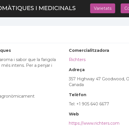
OMÀTIQUES I MEDICINALS
Varietats
Co
iques
Comercialitzadora
aroma i sabor que la farigola
Richters
 més intens. Per a penjar i
Adreça
357 Highway 47 Goodwood, 
Canada
Telèfon
a agronòmicament
Tel: +1 905 640 6677
Web
https://www.richters.com