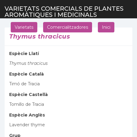
VARIETATS COMERCIALS DE PLANTES
AROMÀTIQUES I MEDICINALS
Varietats
Comercialitzadores
Inici
Thymus thracicus
Espècie Llatí
Thymus thracicus
Espècie Català
Timó de Tracia
Espècie Castellà
Tomillo de Tracia
Espècie Anglès
Lavender thyme
Grup