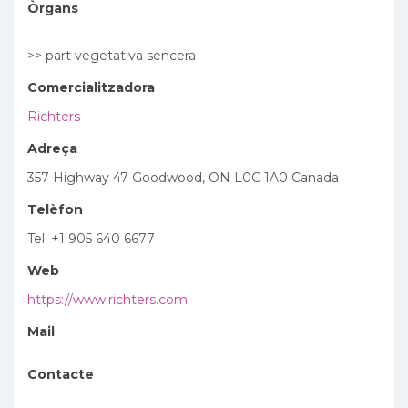
Òrgans
>> part vegetativa sencera
Comercialitzadora
Richters
Adreça
357 Highway 47 Goodwood, ON L0C 1A0 Canada
Telèfon
Tel: +1 905 640 6677
Web
https://www.richters.com
Mail
Contacte