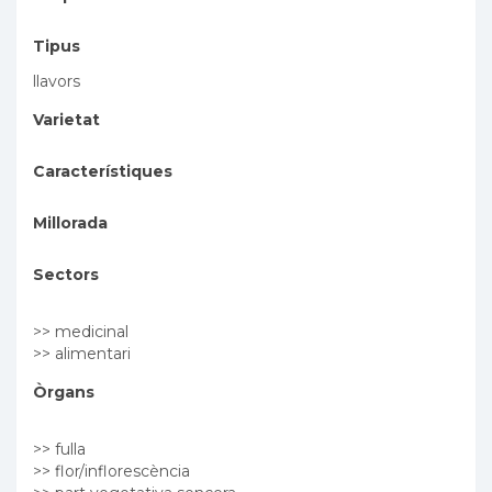
Tipus
llavors
Varietat
Característiques
Millorada
Sectors
>> medicinal
>> alimentari
Òrgans
>> fulla
>> flor/inflorescència