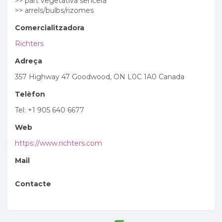
>> part vegetativa sencera
>> arrels/bulbs/rizomes
Comercialitzadora
Richters
Adreça
357 Highway 47 Goodwood, ON L0C 1A0 Canada
Telèfon
Tel: +1 905 640 6677
Web
https://www.richters.com
Mail
Contacte