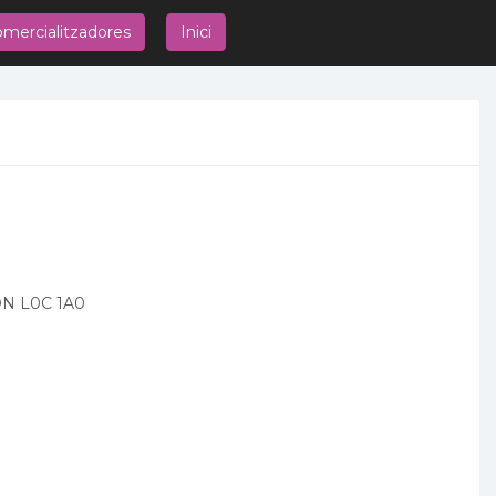
mercialitzadores
Inici
ON L0C 1A0