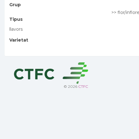
Grup
>> flor/inflo
Tipus
llavors
Varietat
© 2026
CTFC