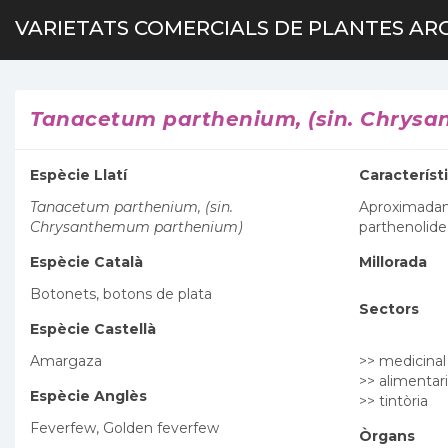
VARIETATS COMERCIALS DE PLANTES AR
Tanacetum parthenium, (sin. Chrys
Espècie Llatí
Característ
Tanacetum parthenium, (sin.
Aproximada
Chrysanthemum parthenium)
parthenolide
Espècie Català
Millorada
Botonets, botons de plata
Sectors
Espècie Castellà
Amargaza
>> medicinal
>> alimentari
Espècie Anglès
>> tintòria
Feverfew, Golden feverfew
Òrgans