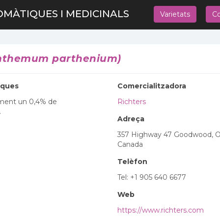
OMÀTIQUES I MEDICINALS
Varietats
Co
anthemum parthenium)
iques
Comercialitzadora
ment un 0,4% de
Richters
.
Adreça
357 Highway 47 Goodwood, 
Canada
Telèfon
Tel: +1 905 640 6677
Web
https://www.richters.com