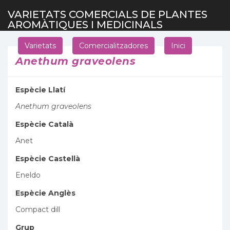
VARIETATS COMERCIALS DE PLANTES
AROMÀTIQUES I MEDICINALS
Varietats
Comercialitzadores
Inici
Anethum graveolens
Espècie Llatí
Anethum graveolens
Espècie Català
Anet
Espècie Castellà
Eneldo
Espècie Anglès
Compact dill
Grup