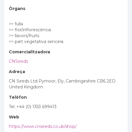
Òrgans
>> fulla
>> flor/inflorescència
>> llavors/fruits
>> part vegetativa sencera
Comercialitzadora
CNSeeds
Adreça
CN Seeds Ltd Pymoor, Ely, Cambrigeshire CB6 2ED
United Kingdom
Telèfon
Tel: +44 (0) 1353 699413
Web
https://www.cnseeds.co.uk/shop/