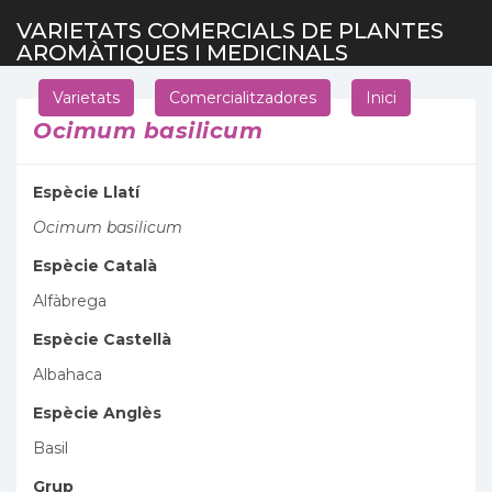
VARIETATS COMERCIALS DE PLANTES
AROMÀTIQUES I MEDICINALS
Varietats
Comercialitzadores
Inici
Ocimum basilicum
Espècie Llatí
Ocimum basilicum
Espècie Català
Alfàbrega
Espècie Castellà
Albahaca
Espècie Anglès
Basil
Grup