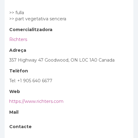
>> fulla
>> part vegetativa sencera
Comercialitzadora
Richters
Adreça
357 Highway 47 Goodwood, ON L0C 1A0 Canada
Telèfon
Tel: +1 905 640 6677
Web
https://www.richters.com
Mail
Contacte