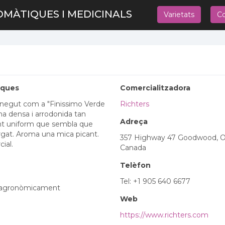
OMÀTIQUES I MEDICINALS
Varietats
Co
iques
Comercialitzadora
conegut com a "Finissimo Verde
Richters
ma densa i arrodonida tan
Adreça
t uniform que sembla que
rgat. Aroma una mica picant.
357 Highway 47 Goodwood, 
ial.
Canada
Telèfon
Tel: +1 905 640 6677
a agronòmicament
Web
https://www.richters.com