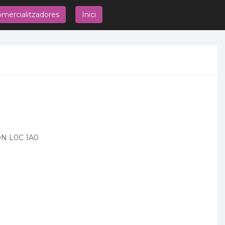
mercialitzadores
Inici
ON L0C 1A0