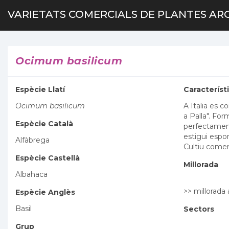
VARIETATS COMERCIALS DE PLANTES AR
Ocimum basilicum
Espècie Llatí
Característ
Ocimum basilicum
A Italia es 
a Palla". For
Espècie Català
perfectamen
estigui espo
Alfàbrega
Cultiu comerc
Espècie Castellà
Millorada
Albahaca
>> millorad
Espècie Anglès
Basil
Sectors
Grup