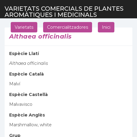
VARIETATS COMERCIALS DE PLANTES
AROMÀTIQUES I MEDICINALS
Varietats
Comercialitzadores
Inici
Althaea officinalis
Espècie Llatí
Althaea officinalis
Espècie Català
Malví
Espècie Castellà
Malvavisco
Espècie Anglès
Marshmallow, white
Grup