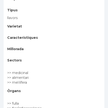
Tipus
llavors
Varietat
Característiques
Millorada
Sectors
>> medicinal
>> alimentari
>> mel·lífera
Òrgans
>> fulla