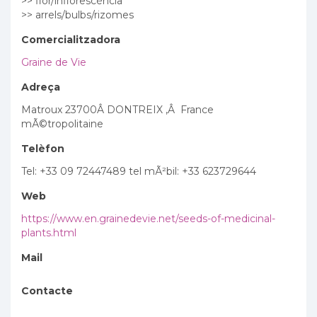
>> flor/inflorescència
>> arrels/bulbs/rizomes
Comercialitzadora
Graine de Vie
Adreça
Matroux 23700Â DONTREIX ,Â France
mÃ©tropolitaine
Telèfon
Tel: +33 09 72447489 tel mÃ²bil: +33 623729644
Web
https://www.en.grainedevie.net/seeds-of-medicinal-
plants.html
Mail
Contacte