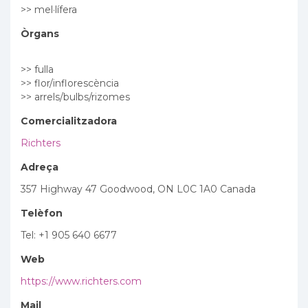
>> mel·lífera
Òrgans
>> fulla
>> flor/inflorescència
>> arrels/bulbs/rizomes
Comercialitzadora
Richters
Adreça
357 Highway 47 Goodwood, ON L0C 1A0 Canada
Telèfon
Tel: +1 905 640 6677
Web
https://www.richters.com
Mail