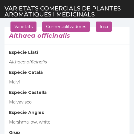
VARIETATS COMERCIALS DE PLANTES
AROMÀTIQUES I MEDICINALS
Varietats
Comercialitzadores
Inici
Althaea officinalis
Espècie Llatí
Althaea officinalis
Espècie Català
Malví
Espècie Castellà
Malvavisco
Espècie Anglès
Marshmallow, white
Grup