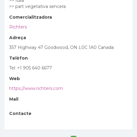
>> fulla
>> part vegetativa sencera
Comercialitzadora
Richters
Adreça
357 Highway 47 Goodwood, ON L0C 1A0 Canada
Telèfon
Tel: +1 905 640 6677
Web
https://www.richters.com
Mail
Contacte