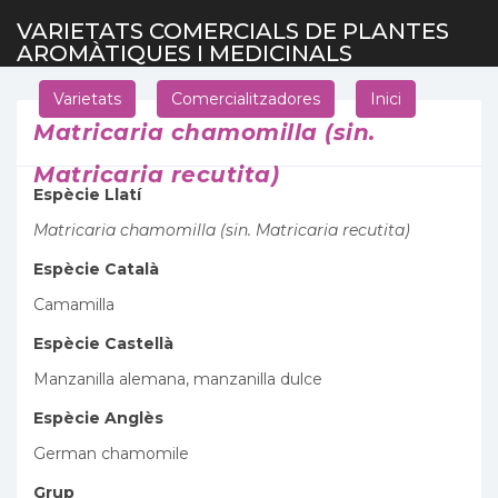
VARIETATS COMERCIALS DE PLANTES
AROMÀTIQUES I MEDICINALS
Varietats
Comercialitzadores
Inici
Matricaria chamomilla (sin.
Matricaria recutita)
Espècie Llatí
Matricaria chamomilla (sin. Matricaria recutita)
Espècie Català
Camamilla
Espècie Castellà
Manzanilla alemana, manzanilla dulce
Espècie Anglès
German chamomile
Grup