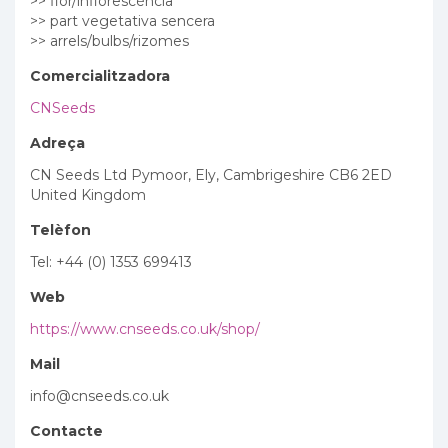
>> flor/inflorescència
>> part vegetativa sencera
>> arrels/bulbs/rizomes
Comercialitzadora
CNSeeds
Adreça
CN Seeds Ltd Pymoor, Ely, Cambrigeshire CB6 2ED
United Kingdom
Telèfon
Tel: +44 (0) 1353 699413
Web
https://www.cnseeds.co.uk/shop/
Mail
info@cnseeds.co.uk
Contacte