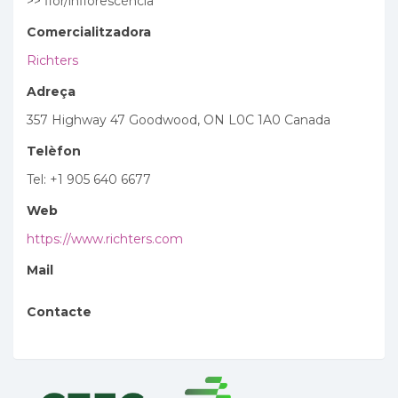
>> flor/inflorescència
Comercialitzadora
Richters
Adreça
357 Highway 47 Goodwood, ON L0C 1A0 Canada
Telèfon
Tel: +1 905 640 6677
Web
https://www.richters.com
Mail
Contacte