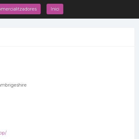
mercialitzadores
Inici
ambrigeshire
op/