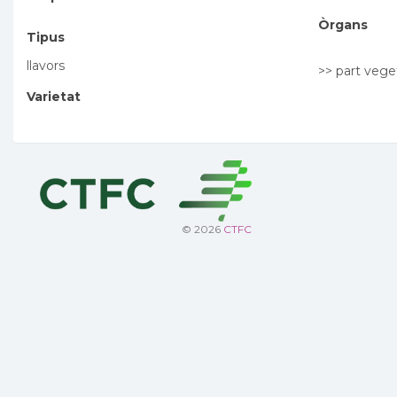
Òrgans
Tipus
llavors
>> part vege
Varietat
© 2026
CTFC