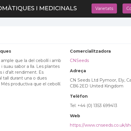
OMÀTIQUES I MEDICINALS
Varietats
Co
iques
Comercialitzadora
 ample que la del cebollí i amb
CNSeeds
i suau sabor a lla. Les plantes
Adreça
 i d'alt rendiment. Es
l tall durant una o dues
CN Seeds Ltd Pymoor, Ely, C
Més productiva que el cebollí.
CB6 2ED United Kingdom
Telèfon
Tel: +44 (0) 1353 699413
Web
https://www.cnseeds.co.uk/sh