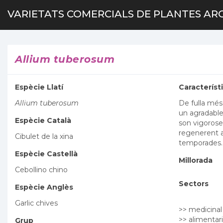
VARIETATS COMERCIALS DE PLANTES AR
Allium tuberosum
Espècie Llatí
Característ
Allium tuberosum
De fulla més
un agradable 
Espècie Català
son vigoroses
regenerent a
Cibulet de la xina
temporades. 
Espècie Castellà
Millorada
Cebollino chino
Sectors
Espècie Anglès
Garlic chives
>> medicinal
>> alimentari
Grup