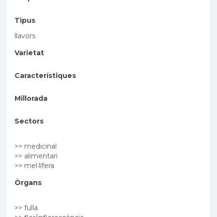
Tipus
llavors
Varietat
Característiques
Millorada
Sectors
>> medicinal
>> alimentari
>> mel·lífera
Òrgans
>> fulla