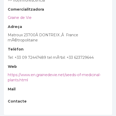
>> flor/inflorescència
Comercialitzadora
Graine de Vie
Adreça
Matroux 23700Â DONTREIX ,Â France
mÃ©tropolitaine
Telèfon
Tel: +33 09 72447489 tel mÃ²bil: +33 623729644
Web
https://www.en.grainedevie.net/seeds-of-medicinal-
plants.html
Mail
Contacte