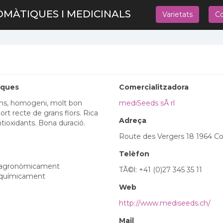
OMÀTIQUES I MEDICINALS
Varietats
Co
iques
Comercialitzadora
ons, homogeni, molt bon
mediSeeds sÃ rl
rt recte de grans flors. Rica
Adreça
ntioxidants. Bona duració.
Route des Vergers 18 1964 C
Telèfon
a agronòmicament
TÃ©l: +41 (0)27 345 35 11
a químicament
Web
http://www.mediseeds.ch/
Mail