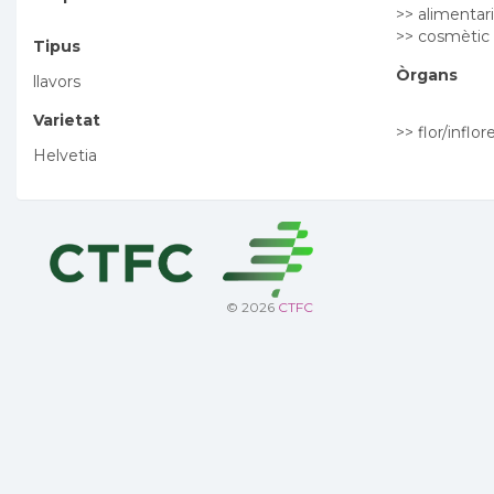
>> alimentari
>> cosmètic
Tipus
Òrgans
llavors
Varietat
>> flor/inflo
Helvetia
© 2026
CTFC