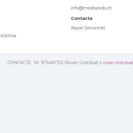
info@mediseeds.ch
Contacte
Xavier Simonnet
rescència
CONTACTE: Tel. 973481752 (Roser Cristóbal) o
roser.cristoba