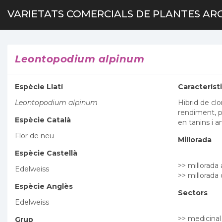
VARIETATS COMERCIALS DE PLANTES AR
Leontopodium alpinum
Espècie Llatí
Característ
Leontopodium alpinum
Hibrid de cl
rendiment, po
Espècie Català
en tanins i a
Flor de neu
Millorada
Espècie Castellà
>> millorad
Edelweiss
>> millorad
Espècie Anglès
Sectors
Edelweiss
>> medicinal
Grup