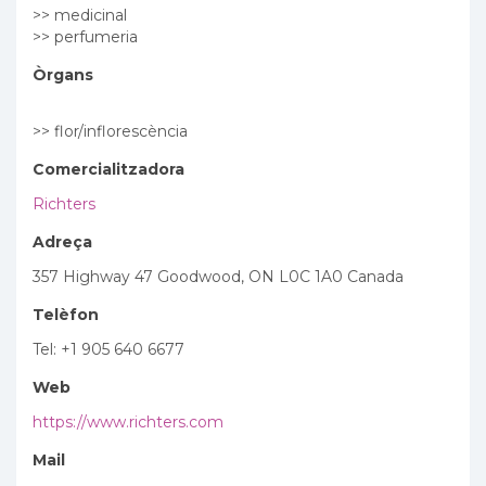
>> medicinal
>> perfumeria
Òrgans
>> flor/inflorescència
Comercialitzadora
Richters
Adreça
357 Highway 47 Goodwood, ON L0C 1A0 Canada
Telèfon
Tel: +1 905 640 6677
Web
https://www.richters.com
Mail