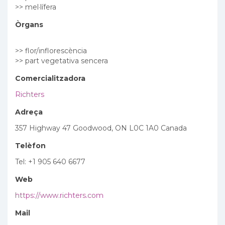
>> mel·lífera
Òrgans
>> flor/inflorescència
>> part vegetativa sencera
Comercialitzadora
Richters
Adreça
357 Highway 47 Goodwood, ON L0C 1A0 Canada
Telèfon
Tel: +1 905 640 6677
Web
https://www.richters.com
Mail