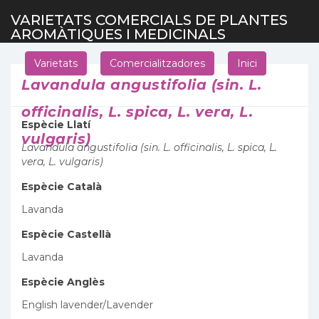
VARIETATS COMERCIALS DE PLANTES
AROMÀTIQUES I MEDICINALS
Varietats
Comercialitzadores
Inici
Lavandula angustifolia (sin. L.
officinalis, L. spica, L. vera, L.
Espècie Llatí
vulgaris)
Lavandula angustifolia (sin. L. officinalis, L. spica, L.
vera, L. vulgaris)
Espècie Català
Lavanda
Espècie Castellà
Lavanda
Espècie Anglès
English lavender/Lavender