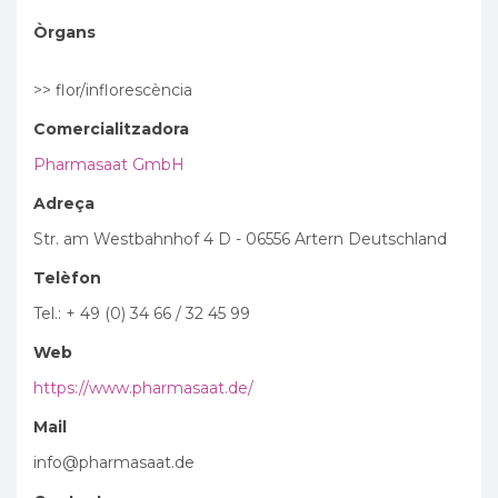
Òrgans
>> flor/inflorescència
Comercialitzadora
Pharmasaat GmbH
Adreça
Str. am Westbahnhof 4 D - 06556 Artern Deutschland
Telèfon
Tel.: + 49 (0) 34 66 / 32 45 99
Web
https://www.pharmasaat.de/
Mail
info@pharmasaat.de