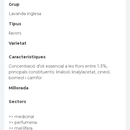
Grup
Lavanda inglesa
Tipus
llavors
Varietat
Característiques
Concentració d'oli essencial a les flors entre 1-3%,
principals constituents: linalool, linalylacetat, cineol,
borneol i camfor.
Millorada
Sectors
>> medicinal
>> perfumeria
>> mel·lífera