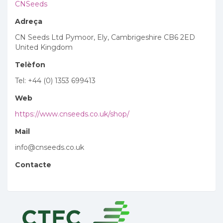
CNSeeds
Adreça
CN Seeds Ltd Pymoor, Ely, Cambrigeshire CB6 2ED
United Kingdom
Telèfon
Tel: +44 (0) 1353 699413
Web
https://www.cnseeds.co.uk/shop/
Mail
info@cnseeds.co.uk
Contacte