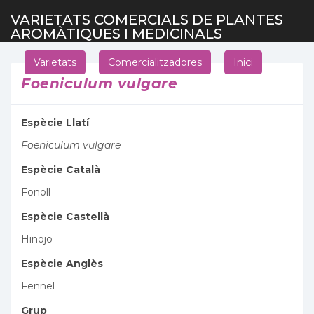
VARIETATS COMERCIALS DE PLANTES
AROMÀTIQUES I MEDICINALS
Varietats
Comercialitzadores
Inici
Foeniculum vulgare
Espècie Llatí
Foeniculum vulgare
Espècie Català
Fonoll
Espècie Castellà
Hinojo
Espècie Anglès
Fennel
Grup