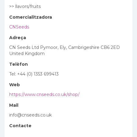
>> llavors/fruits
Comercialitzadora
CNSeeds
Adreça
CN Seeds Ltd Pymoor, Ely, Cambrigeshire CB6 2ED
United Kingdom
Telèfon
Tel: +44 (0) 1353 699413
Web
https://www.cnseeds.co.uk/shop/
Mail
info@cnseeds.co.uk
Contacte