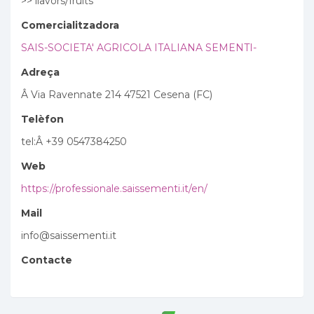
>> llavors/fruits
Comercialitzadora
SAIS-SOCIETA' AGRICOLA ITALIANA SEMENTI-
Adreça
Â Via Ravennate 214 47521 Cesena (FC)
Telèfon
tel:Â +39 0547384250
Web
https://professionale.saissementi.it/en/
Mail
info@saissementi.it
Contacte