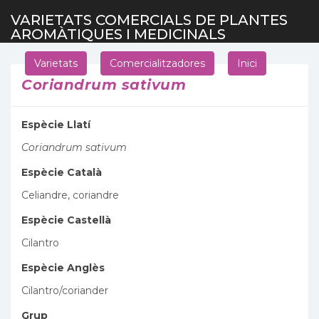
VARIETATS COMERCIALS DE PLANTES
AROMÀTIQUES I MEDICINALS
Varietats
Comercialitzadores
Inici
Coriandrum sativum
Espècie Llatí
Coriandrum sativum
Espècie Català
Celiandre, coriandre
Espècie Castellà
Cilantro
Espècie Anglès
Cilantro/coriander
Grup