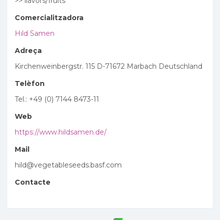
>> llavors/fruits
Comercialitzadora
Hild Samen
Adreça
Kirchenweinbergstr. 115 D-71672 Marbach Deutschland
Telèfon
Tel.: +49 (0) 7144 8473-11
Web
https://www.hildsamen.de/
Mail
hild@vegetableseeds.basf.com
Contacte