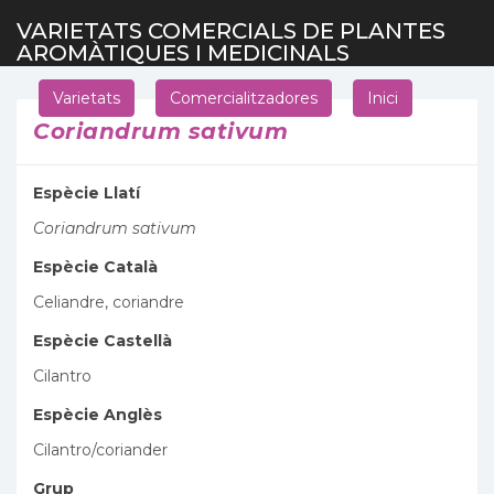
VARIETATS COMERCIALS DE PLANTES
AROMÀTIQUES I MEDICINALS
Varietats
Comercialitzadores
Inici
Coriandrum sativum
Espècie Llatí
Coriandrum sativum
Espècie Català
Celiandre, coriandre
Espècie Castellà
Cilantro
Espècie Anglès
Cilantro/coriander
Grup