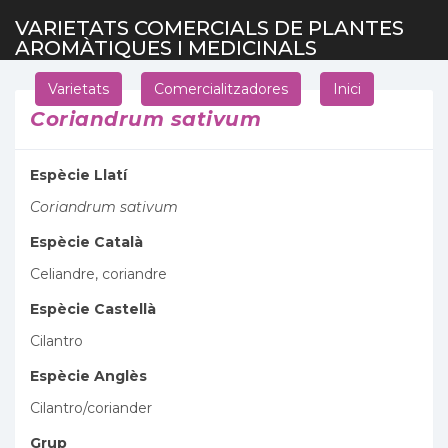
VARIETATS COMERCIALS DE PLANTES
AROMÀTIQUES I MEDICINALS
Varietats
Comercialitzadores
Inici
Coriandrum sativum
Espècie Llatí
Coriandrum sativum
Espècie Català
Celiandre, coriandre
Espècie Castellà
Cilantro
Espècie Anglès
Cilantro/coriander
Grup