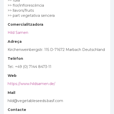
>> fulla
>> flor/inflorescència
>> llavors/fruits
>> part vegetativa sencera
Comercialitzadora
Hild Samen
Adreça
Kirchenweinbergstr. 115 D-71672 Marbach Deutschland
Telèfon
Tel.: +49 (0) 7144 8473-11
Web
https://www.hildsamen.de/
Mail
hild@vegetableseeds.basf.com
Contacte