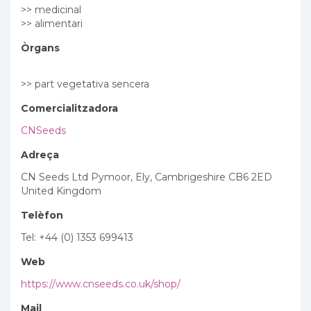
>> medicinal
>> alimentari
Òrgans
>> part vegetativa sencera
Comercialitzadora
CNSeeds
Adreça
CN Seeds Ltd Pymoor, Ely, Cambrigeshire CB6 2ED
United Kingdom
Telèfon
Tel: +44 (0) 1353 699413
Web
https://www.cnseeds.co.uk/shop/
Mail