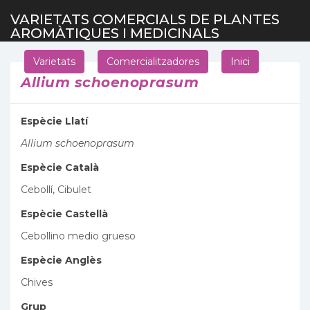
VARIETATS COMERCIALS DE PLANTES
AROMÀTIQUES I MEDICINALS
Varietats
Comercialitzadores
Inici
Allium schoenoprasum
Espècie Llatí
Allium schoenoprasum
Espècie Català
Cebollí, Cibulet
Espècie Castellà
Cebollino medio grueso
Espècie Anglès
Chives
Grup