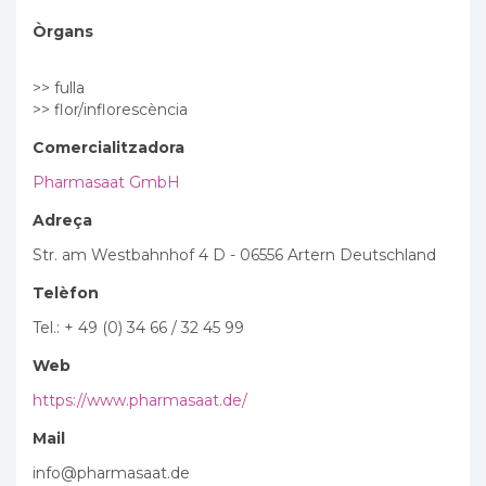
Òrgans
>> fulla
>> flor/inflorescència
Comercialitzadora
Pharmasaat GmbH
Adreça
Str. am Westbahnhof 4 D - 06556 Artern Deutschland
Telèfon
Tel.: + 49 (0) 34 66 / 32 45 99
Web
https://www.pharmasaat.de/
Mail
info@pharmasaat.de