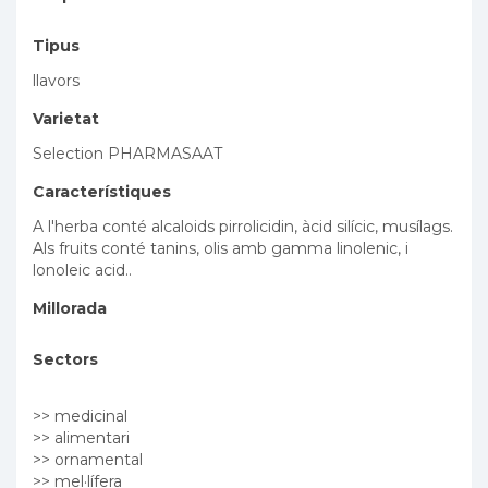
Tipus
llavors
Varietat
Selection PHARMASAAT
Característiques
A l'herba conté alcaloids pirrolicidin, àcid silícic, musílags.
Als fruits conté tanins, olis amb gamma linolenic, i
lonoleic acid..
Millorada
Sectors
>> medicinal
>> alimentari
>> ornamental
>> mel·lífera