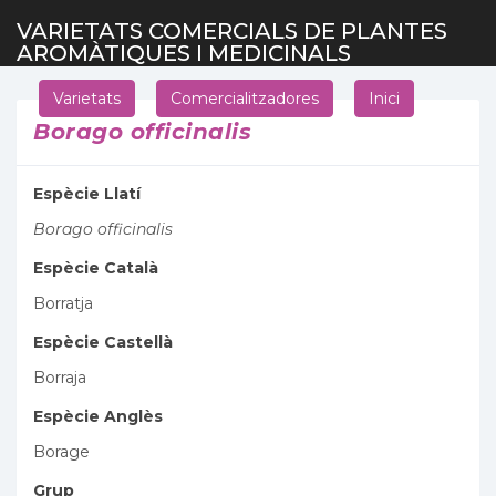
VARIETATS COMERCIALS DE PLANTES
AROMÀTIQUES I MEDICINALS
Varietats
Comercialitzadores
Inici
Borago officinalis
Espècie Llatí
Borago officinalis
Espècie Català
Borratja
Espècie Castellà
Borraja
Espècie Anglès
Borage
Grup