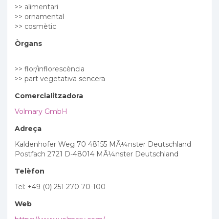
>> alimentari
>> ornamental
>> cosmètic
Òrgans
>> flor/inflorescència
>> part vegetativa sencera
Comercialitzadora
Volmary GmbH
Adreça
Kaldenhofer Weg 70 48155 MÃ¼nster Deutschland
Postfach 2721 D-48014 MÃ¼nster Deutschland
Telèfon
Tel: +49 (0) 251 270 70-100
Web